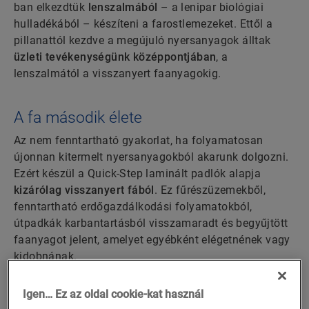
ban elkezdtük
lenszalmából
– a lenipar biológiai
hulladékából – készíteni a farostlemezeket. Ettől a
pillanattól kezdve a megújuló nyersanyagok álltak
üzleti tevékenységünk középpontjában
, a
lenszalmától a visszanyert faanyagokig.
A fa második élete
Az nem fenntartható gyakorlat, ha folyamatosan
újonnan kitermelt nyersanyagokból akarunk dolgozni.
Ezért készül a Quick-Step laminált padlók alapja
kizárólag visszanyert fából
. Ez fűrészüzemekből,
fenntartható erdőgazdálkodási folyamatokból,
útpadkák karbantartásból visszamaradt és begyűjtött
faanyagot jelent, amelyet egyébként elégetnének vagy
kidobnának.
Igen… Ez az oldal cookie-kat használ