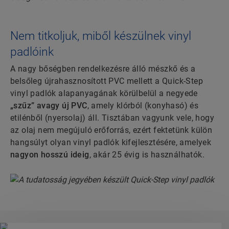
Nem titkoljuk, miből készülnek vinyl
padlóink
A nagy bőségben rendelkezésre álló mészkő és a
belsőleg újrahasznosított PVC mellett a Quick-Step
vinyl padlók alapanyagának körülbelül a negyede
„szűz” avagy új PVC
, amely klórból (konyhasó) és
etilénből (nyersolaj) áll. Tisztában vagyunk vele, hogy
az olaj nem megújuló erőforrás, ezért fektetünk külön
hangsúlyt olyan vinyl padlók kifejlesztésére, amelyek
nagyon hosszú ideig
, akár 25 évig is használhatók.