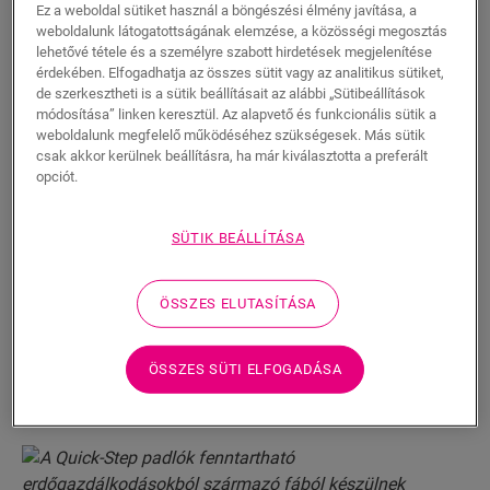
Ez a weboldal sütiket használ a böngészési élmény javítása, a
weboldalunk látogatottságának elemzése, a közösségi megosztás
Fenntartható erdőgazdálkodás
lehetővé tétele és a személyre szabott hirdetések megjelenítése
érdekében. Elfogadhatja az összes sütit vagy az analitikus sütiket,
A fenntartható erdőgazdálkodás része, hogy a fákat, a
de szerkesztheti is a sütik beállításait az alábbi „Sütibeállítások
bolygó védelmét, és a biodiverzitást szem előtt tartva
módosítása” linken keresztül. Az alapvető és funkcionális sütik a
weboldalunk megfelelő működéséhez szükségesek. Más sütik
termelik ki, és nem vágják ki gyorsabban őket, mint
csak akkor kerülnek beállításra, ha már kiválasztotta a preferált
amilyen tempóban új fákat ültetnek. Igyekszünk olyan
opciót.
fákat felhasználni, amelyeket
erdőritkítások
során
termelnek ki az erdők egészségének megőrzése
SÜTIK BEÁLLÍTÁSA
érdekében, például kisebb vagy meghajlott fákat,
amelyek akadályozhatják a többi fa növekedését, de
amelyek a padlókhoz tökéletesen megfelelnek. Azzal,
ÖSSZES ELUTASÍTÁSA
hogy fenntartható erdőgazdálkodásokból származó
faanyagot használunk, biztosak lehetünk benne, hogy
ÖSSZES SÜTI ELFOGADÁSA
a tevékenységünk nem járul hozzá az erdőirtáshoz és
erdőpusztuláshoz
.