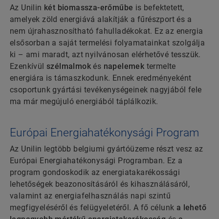
Az Unilin
két biomassza-erőműbe
is befektetett,
amelyek zöld energiává alakítják a fűrészport és a
nem újrahasznosítható fahulladékokat. Ez az energia
elsősorban a saját termelési folyamatainkat szolgálja
ki – ami maradt, azt nyilvánosan elérhetővé tesszük.
Ezenkívül
szélmalmok
és
napelemek
termelte
energiára is támaszkodunk. Ennek eredményeként
csoportunk gyártási tevékenységeinek nagyjából fele
ma már megújuló energiából táplálkozik.
Európai Energiahatékonysági Program
Az Unilin legtöbb belgiumi gyártóüzeme részt vesz az
Európai Energiahatékonysági Programban. Ez a
program gondoskodik az energiatakarékossági
lehetőségek beazonosításáról és kihasználásáról,
valamint az energiafelhasználás napi szintű
megfigyeléséről és felügyeletéről. A fő célunk
a lehető