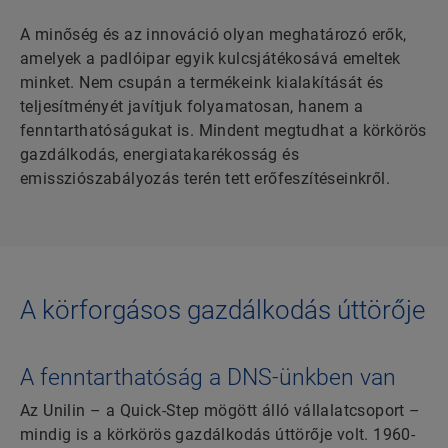
A minőség és az innováció olyan meghatározó erők,
amelyek a padlóipar egyik kulcsjátékosává emeltek
minket. Nem csupán a termékeink kialakítását és
teljesítményét javítjuk folyamatosan, hanem a
fenntarthatóságukat is. Mindent megtudhat a körkörös
gazdálkodás, energiatakarékosság és
emissziószabályozás terén tett erőfeszítéseinkről.
A körforgásos gazdálkodás úttörője
A fenntarthatóság a DNS-ünkben van
Az Unilin – a Quick-Step mögött álló vállalatcsoport –
mindig is a körkörös gazdálkodás úttörője volt. 1960-