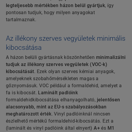
legteljesebb mértékben házon belül gyártjuk
, így
pontosan tudjuk, hogy milyen anyagokat
tartalmaznak.
Az illékony szerves vegyületek minimális
kibocsátása
A házon belüli gyártásnak köszönhetően
minimalizálni
tudjuk az illékony szerves vegyületek (VOC-k)
kibocsátását
. Ezek olyan szerves kémiai anyagok,
amelyeknek szobahőmérsékleten magas a
gőznyomásuk. VOC például a formaldehid, amelyet a
fa is kibocsát.
Laminált padlóink
formaldehidkibocsátása elhanyagolható,
jelentősen
alacsonyabb, mint az EU-s szabályozásokban
meghatározott érték
. Vinyl padlóinknál nincsen
észlelhető mértékű formaldehid-kibocsátás. Ezt a
(laminált és vinyl padlóink által elnyert)
A+
és
M1