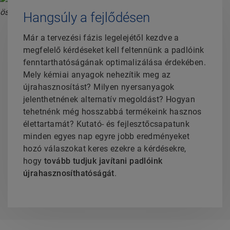
Hangsúly a fejlődésen
Már a tervezési fázis legelejétől kezdve a
megfelelő kérdéseket kell feltennünk a padlóink
fenntarthatóságának optimalizálása érdekében.
Mely kémiai anyagok nehezítik meg az
újrahasznosítást? Milyen nyersanyagok
jelenthetnének alternatív megoldást? Hogyan
tehetnénk még hosszabbá termékeink hasznos
élettartamát? Kutató- és fejlesztőcsapatunk
minden egyes nap egyre jobb eredményeket
hozó válaszokat keres ezekre a kérdésekre,
hogy
tovább tudjuk javítani padlóink
újrahasznosíthatóságát
.