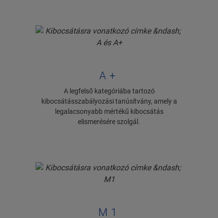
A+
A legfelső kategóriába tartozó
kibocsátásszabályozási tanúsítvány, amely a
legalacsonyabb mértékű kibocsátás
elismerésére szolgál.
M1