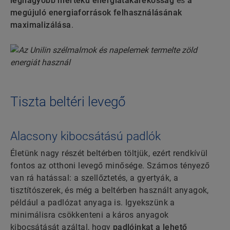
legnagyobb mértékű energiatakarékosság
és
a
megújuló energiaforrások felhasználásának
maximalizálása
.
Tiszta beltéri levegő
Alacsony kibocsátású padlók
Életünk nagy részét beltérben töltjük, ezért rendkívül
fontos az otthoni levegő minősége. Számos tényező
van rá hatással: a szellőztetés, a gyertyák, a
tisztítószerek, és még a beltérben használt anyagok,
például a padlózat anyaga is. Igyekszünk a
minimálisra csökkenteni a káros anyagok
kibocsátását azáltal, hogy
padlóinkat a lehető