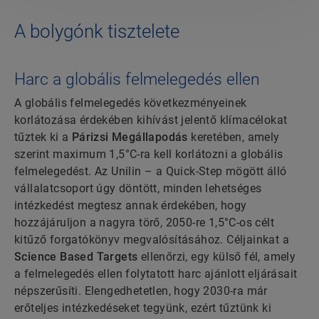
A bolygónk tisztelete
Harc a globális felmelegedés ellen
A globális felmelegedés következményeinek
korlátozása érdekében kihívást jelentő klímacélokat
tűztek ki a
Párizsi Megállapodás
keretében, amely
szerint maximum 1,5°C-ra kell korlátozni a globális
felmelegedést. Az Unilin – a Quick-Step mögött álló
vállalatcsoport úgy döntött, minden lehetséges
intézkedést megtesz annak érdekében, hogy
hozzájáruljon a nagyra törő, 2050-re 1,5°C-os célt
kitűző forgatókönyv megvalósításához. Céljainkat a
Science Based Targets
ellenőrzi, egy külső fél, amely
a felmelegedés ellen folytatott harc ajánlott eljárásait
népszerűsíti. Elengedhetetlen, hogy 2030-ra már
erőteljes intézkedéseket tegyünk, ezért tűztünk ki