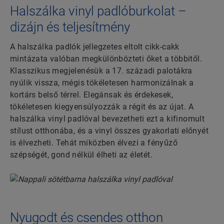
Halszálka vinyl padlóburkolat –
dizájn és teljesítmény
A halszálka padlók jellegzetes eltolt cikk-cakk
mintázata valóban megkülönbözteti őket a többitől.
Klasszikus megjelenésük a 17. századi palotákra
nyúlik vissza, mégis tökéletesen harmonizálnak a
kortárs belső térrel. Elegánsak és érdekesek,
tökéletesen kiegyensúlyozzák a régit és az újat. A
halszálka vinyl padlóval bevezetheti ezt a kifinomult
stílust otthonába, és a vinyl összes gyakorlati előnyét
is élvezheti. Tehát miközben élvezi a fényűző
szépségét, gond nélkül élheti az életét.
Nyugodt és csendes otthon