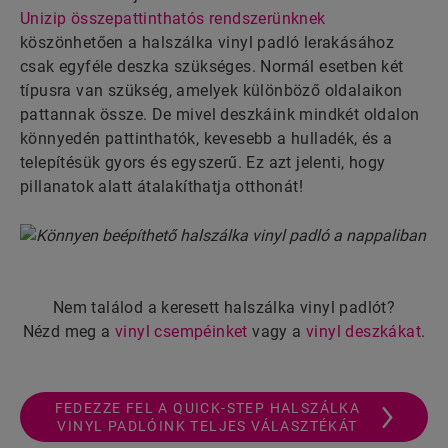
Unizip összepattinthatós rendszerünknek
köszönhetően a halszálka vinyl padló lerakásához
csak egyféle deszka szükséges. Normál esetben két
típusra van szükség, amelyek különböző oldalaikon
pattannak össze. De mivel deszkáink mindkét oldalon
könnyedén pattinthatók, kevesebb a hulladék, és a
telepítésük gyors és egyszerű. Ez azt jelenti, hogy
pillanatok alatt átalakíthatja otthonát!
Nem találod a keresett halszálka vinyl padlót?
Nézd meg a
vinyl csempéinket
vagy a
vinyl deszkákat
.
FEDEZZE FEL A QUICK-STEP HALSZÁLKA
VINYL PADLÓINK TELJES VÁLASZTÉKÁT