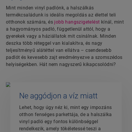
Mint minden vinyl padlónk, a halszálkás
termékcsaládunk is ideális megoldás az élettel teli
otthonok számára, és
jobb hangszigetelést
kínál, mint
a hagyományos padló, függetlenül attól, hogy a
gyerekek vagy a háziállatok mit csinálnak. Minden
deszka több réteggel van kialakítva, és nagy
teljesítményű alátéttel van ellátva – csendesebb
padlót és kevesebb zajt eredményezve a szomszédos
helyiségekben. Hát nem nagyszerű kikapcsolódni?
Ne aggódjon a víz miatt
Lehet, hogy úgy néz ki, mint egy impozáns
otthon fenséges parkettája, de a halszálka
vinyl padló egy fontos különbséggel
rendelkezik, amely tökéletessé teszi a