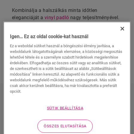
Kombinálja a halszálkás minta időtlen
eleganciáját a
vinyl padló
nagy teljesítményével.
És az eredmény? Luxus padló, amely
természetesen gyönyörű és stresszmentes.
Igen… Ez az oldal cookie-kat használ
Válassza halszálka vinyl padlóburkolatunkat, és
emelje belső terét a következő szintre.
Ez a weboldal sütiket használ a böngészési élmény javítása, a
weboldalunk látogatottságának elemzése, a közösségi megosztás
lehetővé tétele és a személyre szabott hirdetések megjelenítése
FEDEZZE FEL A QUICK-STEP
érdekében. Elfogadhatja az összes sütit vagy az analitikus sütiket,
HALSZÁLKA VINYL PADLÓINK TELJES
de szerkesztheti is a sütik beállításait az alábbi „Sütibeállítások
VÁLASZTÉKÁT
módosítása” linken keresztül. Az alapvető és funkcionális sütik a
weboldalunk megfelelő működéséhez szükségesek. Más sütik
csak akkor kerülnek beállításra, ha már kiválasztotta a preferált
opciót.
Fedezze fel az összes halszálka
vinyl padlónkat
SÜTIK BEÁLLÍTÁSA
ÖSSZES ELUTASÍTÁSA