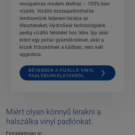
mozgalmas modern élethez – 100%-ban
vízálló. Vízálló összepattinthatós
rendszerünk teljesen lezárja az
illesztéseket, HydroSeal technológiánk
pedig vízálló felületet hoz létre. Így akár
kiönt egy pohár gyümölcslevet, akár a
kicsik fröcskölnek a kádban, nem kell
aggódnia.
BŐVEBBEN A VÍZÁLLÓ VINYL
PADLÓBURKOLATOKRÓL
Miért olyan könnyű lerakni a
halszálka vinyl padlónkat.
Forradalmian új