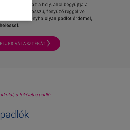
énik valami. Ez az a hely, ahol begyújtja a
tsen, és ahol hosszú, fényűző reggelivel
özpontjaként a konyha
olyan padlót érdemel,
heléssel
.
ELJES VÁLASZTÉKÁT
apadlók