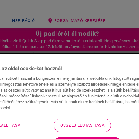
INSPIRÁCIÓ
FORGALMAZÓ KERESÉSE
Új padlóról álmodik?
 kiválasztott Quick-Step padlókra vonatkozó, korlátozott ideig érvényes akci
. július 14. és augusztus 17. között érvényes.Keresse fel hivatalos viszon
 az oldal cookie-kat használ
KONYHAPADLÓ
dal sütiket használ a böngészési élmény javítása, a weboldalunk látogatottság
i megosztás lehetővé tétele és a személyre szabott hirdetések megjelenítése 
a az összes sütit vagy az analitikus sütiket, de szerkesztheti is a sütik beállítása
tások módosítása” linken keresztül. Az alapvető és funkcionális sütik a webolda
működéséhez szükségesek. Más sütik csak akkor kerülnek beállításra, ha már k
opciót.
EÁLLÍTÁSA
ÖSSZES ELUTASÍTÁSA