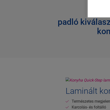
A tö
padló kiválas
ko
Laminált k
Természetes megjelen
Karcolás- és foltálló