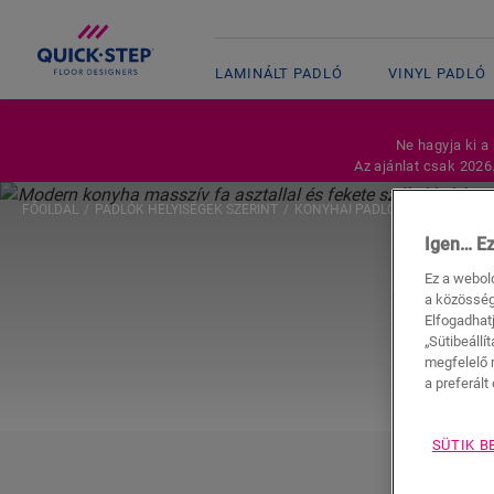
LAMINÁLT PADLÓ
VINYL PADLÓ
Ne hagyja ki a
Az ajánlat csak 2026
FŐOLDAL
PADLÓK HELYISÉGEK SZERINT
KONYHAI PADLÓK
Igen… Ez
Ez a webol
a közösség
Elfogadhatj
„Sütibeállí
megfelelő 
a preferált 
SÜTIK B