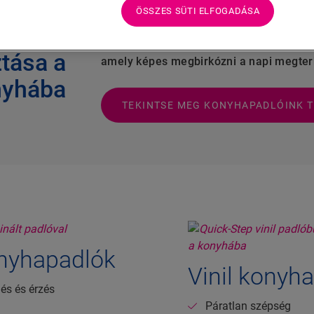
A konyha
a lakás szíve
, ahol mindig tört
ÖSSZES SÜTI ELFOGADÁSA
sütőt, hogy világklasszis fogásokat készí
kéletes
üdvözli az új napot. Elfoglalt életünk k
ztása a
amely képes megbirkózni a napi megter
nyhába
TEKINTSE MEG KONYHAPADLÓINK T
onyhapadlók
Vinil konyh
és és érzés
Páratlan szépség