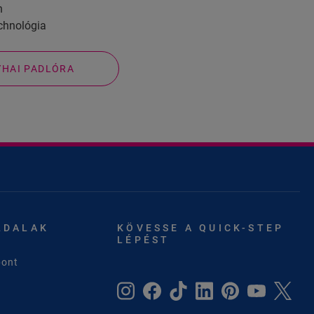
n
echnológia
YHAI PADLÓRA
LDALAK
KÖVESSE A QUICK-STEP
LÉPÉST
pont