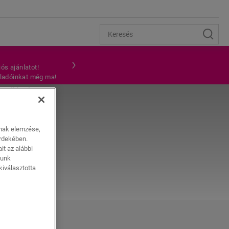
ós ajánlatot!
teladóinkat még ma!
K
ának elemzése,
érdekében.
it az alábbi
lunk
iválasztotta