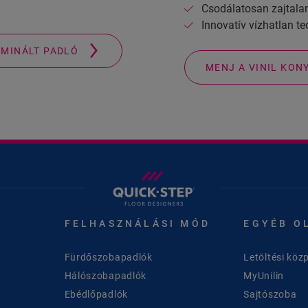
Csodálatosan zajtala
Innovatív vízhatlan t
AMINÁLT PADLÓ
MENJ A VINIL KON
FELHASZNÁLÁSI MÓD
EGYÉB O
Fürdőszobapadlók
Letöltési köz
Hálószobapadlók
MyUnilin
Ebédlőpadlók
Sajtószoba