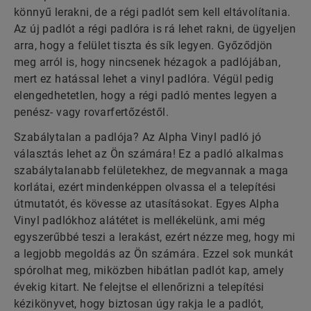
könnyű lerakni, de a régi padlót sem kell eltávolítania.
Az új padlót a régi padlóra is rá lehet rakni, de ügyeljen
arra, hogy a felület tiszta és sík legyen. Győződjön
meg arról is, hogy nincsenek hézagok a padlójában,
mert ez hatással lehet a vinyl padlóra. Végül pedig
elengedhetetlen, hogy a régi padló mentes legyen a
penész- vagy rovarfertőzéstől.
Szabálytalan a padlója? Az Alpha Vinyl padló jó
választás lehet az Ön számára! Ez a padló alkalmas
szabálytalanabb felületekhez, de megvannak a maga
korlátai, ezért mindenképpen olvassa el a telepítési
útmutatót, és kövesse az utasításokat. Egyes Alpha
Vinyl padlókhoz alátétet is mellékelünk, ami még
egyszerűbbé teszi a lerakást, ezért nézze meg, hogy mi
a legjobb megoldás az Ön számára. Ezzel sok munkát
spórolhat meg, miközben hibátlan padlót kap, amely
évekig kitart. Ne felejtse el ellenőrizni a telepítési
kézikönyvet, hogy biztosan úgy rakja le a padlót,