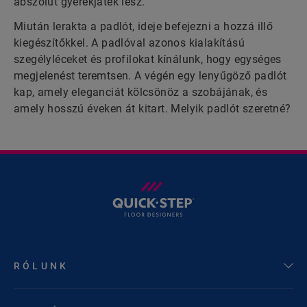
abszolút gyerekjáték lesz.
Miután lerakta a padlót, ideje befejezni a hozzá illő
kiegészítőkkel. A padlóval azonos kialakítású
szegélyléceket és profilokat kínálunk, hogy egységes
megjelenést teremtsen. A végén egy lenyűgöző padlót
kap, amely eleganciát kölcsönöz a szobájának, és
amely hosszú éveken át kitart. Melyik padlót szeretné?
RÓLUNK