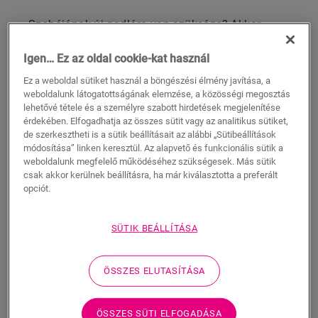
Szobájának új padlóra van szüksége? Akkor
Önnek a Quick-Step click vinyl padlóra van
Igen… Ez az oldal cookie-kat használ
szüksége! Padlóink PVC-ből készülnek, ami azt
jelenti, hogy évekig kitartanak, miközben úgy
Ez a weboldal sütiket használ a böngészési élmény javítása, a
néznek ki, mintha csak tegnap rakta volna le
weboldalunk látogatottságának elemzése, a közösségi megosztás
lehetővé tétele és a személyre szabott hirdetések megjelenítése
őket. Egyedi összepattinthatós rendszerüknek
érdekében. Elfogadhatja az összes sütit vagy az analitikus sütiket,
köszönhetően padlóinkat könnyű lerakni, mivel
de szerkesztheti is a sütik beállításait az alábbi „Sütibeállítások
nincs szükség ragasztóra. Ez teszi click vinyl
módosítása” linken keresztül. Az alapvető és funkcionális sütik a
padlóinkat a legjobb választássá a
weboldalunk megfelelő működéséhez szükségesek. Más sütik
csak akkor kerülnek beállításra, ha már kiválasztotta a preferált
padlófelújításhoz.
opciót.
FEDEZZE FEL CLICK VINYL
SÜTIK BEÁLLÍTÁSA
PADLÓINKAT
ÖSSZES ELUTASÍTÁSA
Melyik típusú click vinyl padlót
ÖSSZES SÜTI ELFOGADÁSA