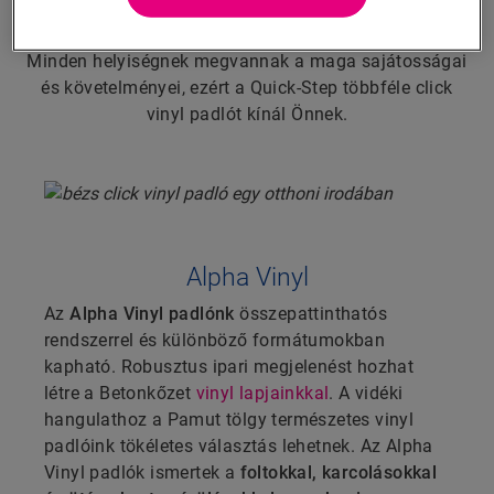
válassza?
Minden helyiségnek megvannak a maga sajátosságai
és követelményei, ezért a Quick-Step többféle click
vinyl padlót kínál Önnek.
Alpha Vinyl
Az
Alpha Vinyl padlónk
összepattinthatós
rendszerrel és különböző formátumokban
kapható. Robusztus ipari megjelenést hozhat
létre a Betonkőzet
vinyl lapjainkkal
. A vidéki
hangulathoz a Pamut tölgy természetes vinyl
padlóink tökéletes választás lehetnek. Az Alpha
Vinyl padlók ismertek a
foltokkal, karcolásokkal