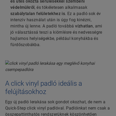
és ütés okozta sérülésekkel szembeni
védelmükről
, és tökéletesen alkalmasak
szabálytalan felületekhez is
. Ez a padló sok év
intenzív használat után is úgy fog kinézni,
mintha új lenne. A padló továbbá
vízhatlan
, ami
jó választássá teszi a kiömlésre és nedvességre
hajlamos helyiségekbe, például konyhákba és
fürdőszobákba.
A click vinyl padló ideális a
felújításokhoz
Egy új padló lerakása sok gondot okozhat, de nem a
Quick-Step click vinyl padlóval. Padlóinkat nem csak a
összepattinthatós rendszerüknek köszönhetően