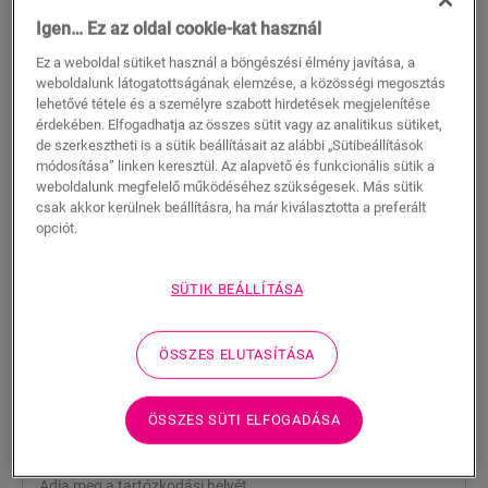
Igen… Ez az oldal cookie-kat használ
Ez a weboldal sütiket használ a böngészési élmény javítása, a
weboldalunk látogatottságának elemzése, a közösségi megosztás
lehetővé tétele és a személyre szabott hirdetések megjelenítése
érdekében. Elfogadhatja az összes sütit vagy az analitikus sütiket,
de szerkesztheti is a sütik beállításait az alábbi „Sütibeállítások
módosítása” linken keresztül. Az alapvető és funkcionális sütik a
weboldalunk megfelelő működéséhez szükségesek. Más sütik
csak akkor kerülnek beállításra, ha már kiválasztotta a preferált
opciót.
Végprofil - Black
SÜTIK BEÁLLÍTÁSA
VINYL KIEGÉSZÍTŐK
VÉGPROFIL
NEVENPBLACK
Gyönyörű felület
ÖSSZES ELUTASÍTÁSA
Az Ön vinyl padlójához
Vegye figyelembe a tágulási profilokat
Karcálló felső réteg
ÖSSZES SÜTI ELFOGADÁSA