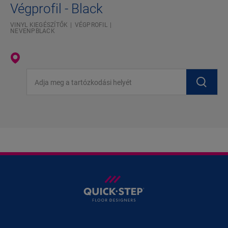
Végprofil - Black
VINYL KIEGÉSZÍTŐK
VÉGPROFIL
NEVENPBLACK
Adja meg a tartózkodási helyét