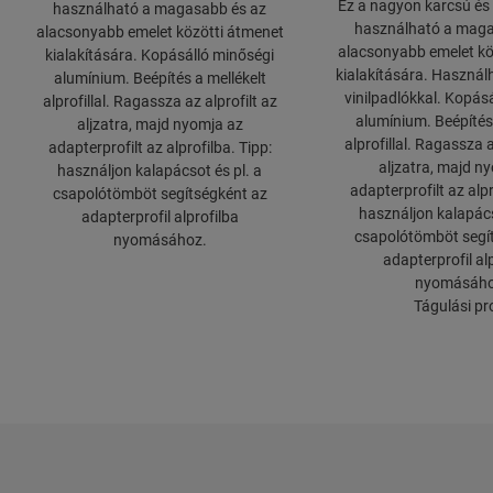
Ez a nagyon karcsú és 
használható a magasabb és az
használható a maga
alacsonyabb emelet közötti átmenet
alacsonyabb emelet kö
kialakítására. Kopásálló minőségi
kialakítására. Használh
alumínium. Beépítés a mellékelt
vinilpadlókkal. Kopás
alprofillal. Ragassza az alprofilt az
alumínium. Beépítés 
aljzatra, majd nyomja az
alprofillal. Ragassza a
adapterprofilt az alprofilba. Tipp:
aljzatra, majd n
használjon kalapácsot és pl. a
adapterprofilt az alpr
csapolótömböt segítségként az
használjon kalapács
adapterprofil alprofilba
csapolótömböt segí
nyomásához.
adapterprofil al
nyomásáho
Tágulási pro