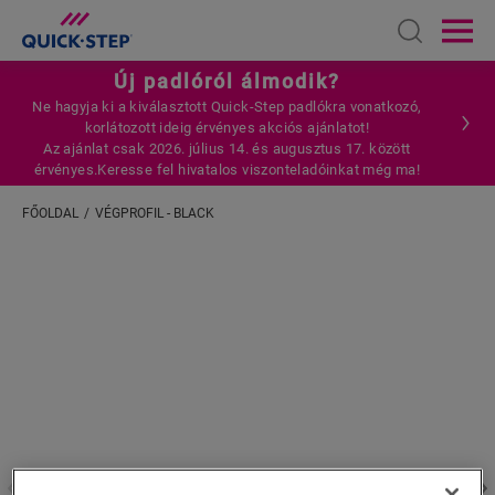
Open sear
Ope
Új padlóról álmodik?
Ne hagyja ki a kiválasztott Quick-Step padlókra vonatkozó,
korlátozott ideig érvényes akciós ajánlatot!
Az ajánlat csak 2026. július 14. és augusztus 17. között
érvényes.Keresse fel hivatalos viszonteladóinkat még ma!
FŐOLDAL
VÉGPROFIL - BLACK
Adja meg a tartózkodási helyét