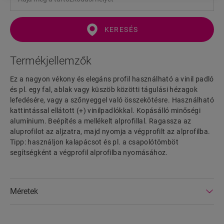
KERESÉS
Termékjellemzők
Ez a nagyon vékony és elegáns profil használható a vinil padló
és pl. egy fal, ablak vagy küszöb közötti tágulási hézagok
lefedésére, vagy a szőnyeggel való összekötésre. Használható
kattintással ellátott (+) vinilpadlókkal. Kopásálló minőségi
alumínium. Beépítés a mellékelt alprofillal. Ragassza az
aluprofilot az aljzatra, majd nyomja a végprofilt az alprofilba.
Tipp: használjon kalapácsot és pl. a csapolótömböt
segítségként a végprofil alprofilba nyomásához.
Méretek