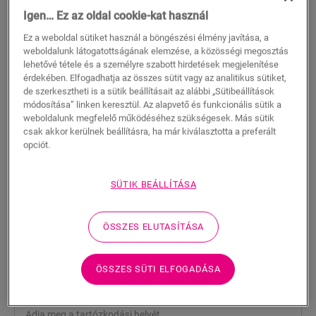
Igen… Ez az oldal cookie-kat használ
Ez a weboldal sütiket használ a böngészési élmény javítása, a
weboldalunk látogatottságának elemzése, a közösségi megosztás
lehetővé tétele és a személyre szabott hirdetések megjelenítése
érdekében. Elfogadhatja az összes sütit vagy az analitikus sütiket,
de szerkesztheti is a sütik beállításait az alábbi „Sütibeállítások
módosítása” linken keresztül. Az alapvető és funkcionális sütik a
weboldalunk megfelelő működéséhez szükségesek. Más sütik
csak akkor kerülnek beállításra, ha már kiválasztotta a preferált
opciót.
Végprofil - Silver
SÜTIK BEÁLLÍTÁSA
VINYL KIEGÉSZÍTŐK
VÉGPROFIL
NEVENPSILV
Gyönyörű felület
ÖSSZES ELUTASÍTÁSA
Az Ön vinyl padlójához
Vegye figyelembe a tágulási profilokat
Karcálló felső réteg
ÖSSZES SÜTI ELFOGADÁSA