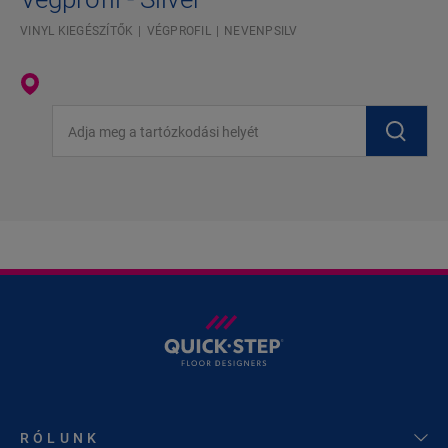
VINYL KIEGÉSZÍTŐK
VÉGPROFIL
NEVENPSILV
Adja meg a tartózkodási helyét
RÓLUNK