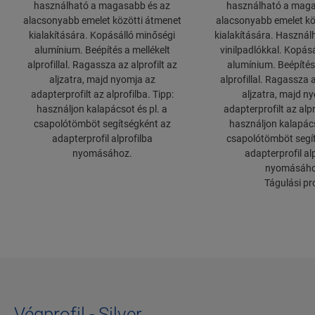
használható a magasabb és az
használható a maga
alacsonyabb emelet közötti átmenet
alacsonyabb emelet kö
kialakítására. Kopásálló minőségi
kialakítására. Használh
alumínium. Beépítés a mellékelt
vinilpadlókkal. Kopás
alprofillal. Ragassza az alprofilt az
alumínium. Beépítés 
aljzatra, majd nyomja az
alprofillal. Ragassza a
adapterprofilt az alprofilba. Tipp:
aljzatra, majd n
használjon kalapácsot és pl. a
adapterprofilt az alpr
csapolótömböt segítségként az
használjon kalapács
adapterprofil alprofilba
csapolótömböt segí
nyomásához.
adapterprofil al
nyomásáho
Tágulási pro
Végprofil - Silver