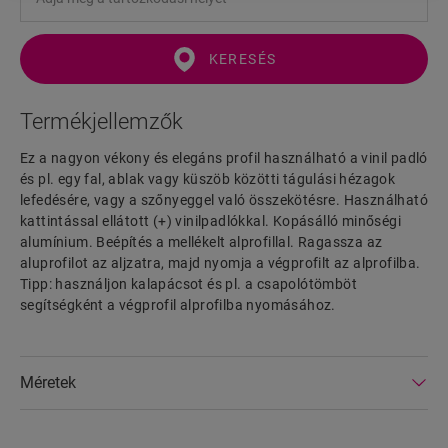
KERESÉS
Termékjellemzők
Ez a nagyon vékony és elegáns profil használható a vinil padló
és pl. egy fal, ablak vagy küszöb közötti tágulási hézagok
lefedésére, vagy a szőnyeggel való összekötésre. Használható
kattintással ellátott (+) vinilpadlókkal. Kopásálló minőségi
alumínium. Beépítés a mellékelt alprofillal. Ragassza az
aluprofilot az aljzatra, majd nyomja a végprofilt az alprofilba.
Tipp: használjon kalapácsot és pl. a csapolótömböt
segítségként a végprofil alprofilba nyomásához.
Méretek