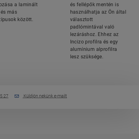
hozása a laminált
és fellépők mentén is
 és más
használhatja az Ön által
típusok között.
választott
padlómintával való
lezáráshoz. Ehhez az
Incizo profilra és egy
alumínium alprofilra
lesz szüksége.
5 27
Küldjön nekünk e-mailt