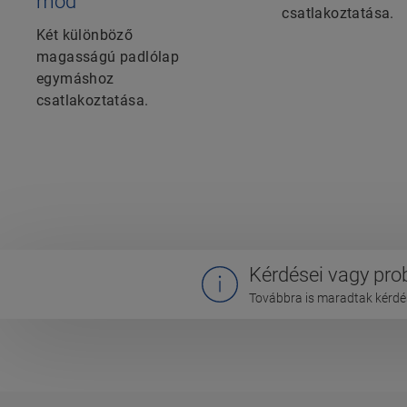
mód
csatlakoztatása.
Két különböző
magasságú padlólap
egymáshoz
csatlakoztatása.
Kérdései vagy pr
Továbbra is maradtak kérdés