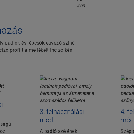
lmazás
y padlók és lépcsők egyező színű
izo profilt a mellékelt Incizo kés
si
3. felhasználási
4. f
mód
mód
sságú
hoz
A padló szélének
Szép 