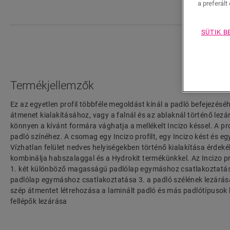
a preferált 
SÜTIK B
Termékjellemzők
Ez az egyetlen profil többféle megoldást kínál a padló befejezéséh
átmenet kialakításához, vagy a falnál és az ablaknál történő lezár
könnyen a kívánt formára vághatja a mellékelt Incizo késsel. A pro
padló színéhez. A csomag egy Incizo profilt, egy Incizo kést és e
Vízhatlan felület nedves helyiségekben történő kialakítása érdeké
kombinálja habszalaggal és a Hydrokit termékünkkel. Az Incizo pr
1. két különböző magasságú padlólap egymáshoz csatlakoztatá
padlólap egymáshoz csatlakoztatása 3. a padló szélének lezárás
szép átmentet létrehozása a laminált padló és más padlótípusok k
fellépők lezárása