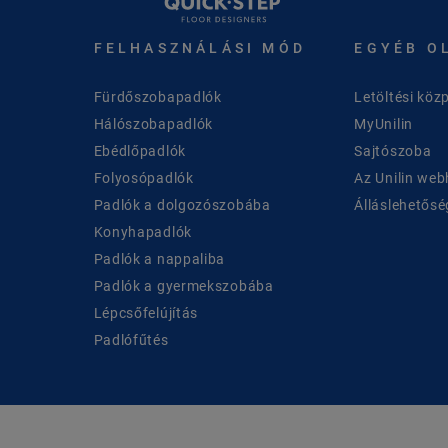
FELHASZNÁLÁSI MÓD
EGYÉB O
Fürdőszobapadlók
Letöltési köz
Hálószobapadlók
MyUnilin
Ebédlőpadlók
Sajtószoba
Folyosópadlók
Az Unilin web
Padlók a dolgozószobába
Álláslehetősé
Konyhapadlók
Padlók a nappaliba
Padlók a gyermekszobába
Lépcsőfelújítás
Padlófűtés