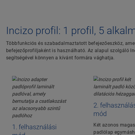
Incizo profil: 1 profil, 5 alka
Többfunkciós és szabadalmaztatott befejezőeszköz, amel
befejezőprofiljaként is használható. Az alapul szolgáló Inc
segítségével könnyen a kívánt formára vághatja.
2. felhasználá
mód
Két azonos maga
1. felhasználási
padlólap egymás