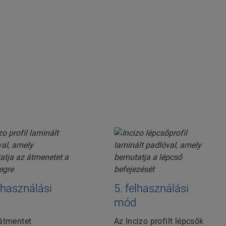
elhasználási
5. felhasználási
mód
átmentet
Az Incizo profilt lépcsők