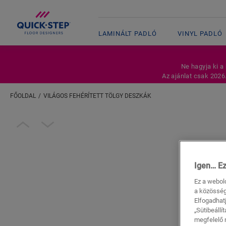
LAMINÁLT PADLÓ
VINYL PADLÓ
Ne hagyja ki a
Az ajánlat csak 2026
FŐOLDAL
VILÁGOS FEHÉRÍTETT TÖLGY DESZKÁK
Adja meg a tartózkodási helyét
Open image in lightbox
Igen… Ez
Ez a webol
a közösség
Elfogadhatj
„Sütibeállí
megfelelő 