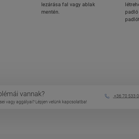
lezárása fal vagy ablak
létre
mentén.
padló
padló
oblémái vannak?
+36 70 533 0
ei vagy aggályai? Lépjen velünk kapcsolatba!