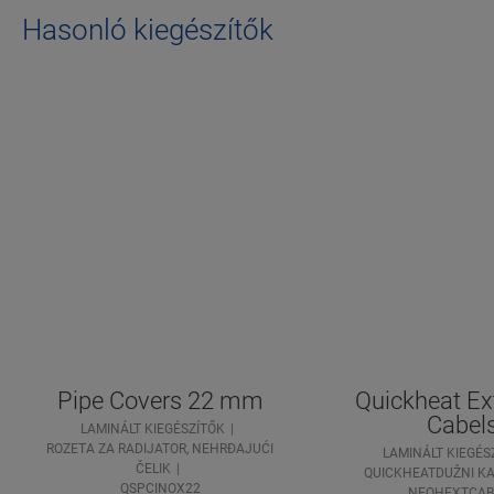
Hasonló kiegészítők
Pipe Covers 22 mm
Quickheat Ex
Cabel
LAMINÁLT KIEGÉSZÍTŐK
ROZETA ZA RADIJATOR, NEHRĐAJUĆI
LAMINÁLT KIEGÉS
ČELIK
QUICKHEATDUŽNI KA
QSPCINOX22
NEQHEXTCAB