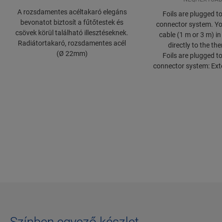
A rozsdamentes acéltakaró elegáns
Foils are plugged t
bevonatot biztosít a fűtőtestek és
connector system. Yo
csövek körül található illesztéseknek.
cable (1 m or 3 m) in 
Radiátortakaró, rozsdamentes acél
directly to the th
(Ø 22mm)
Foils are plugged t
connector system: Ext