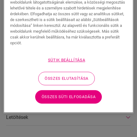
weboldalunk látogatottságának elemzése, a közösségi megosztás
lehetővé tétele és a személyre szabott hirdetések megjelenítése
KERESÉS
érdekében. Elfogadhatja az összes sütit vagy az analitikus sütiket,
de szerkesztheti is a sütik beállításait az alábbi „Sütibeállítások
módosítása” linken keresztül. Az alapvető és funkcionális sütik a
Termékjellemzők
weboldalunk megfelelő működéséhez szükségesek. Más sütik
csak akkor kerülnek beállításra, ha már kiválasztotta a preferált
Ez az elasztikus, akrilalapú paszta ideális megoldás a
opciót.
szegélylécek és a falak közötti rés feltöltésére. Tökéletes
minden olyan illesztéshez is, amelyet nem lehet szegélyekkel,
profilokkal vagy csőtakarókkal megoldani. A paszta
SÜTIK BEÁLLÍTÁSA
különböző színekben kapható, hogy minden padlótípushoz
passzoljon. Átlagosan egy tubusra van szükség 15
méterenként.
ÖSSZES ELUTASÍTÁSA
ÖSSZES SÜTI ELFOGADÁSA
Műszaki információ
Letöltések