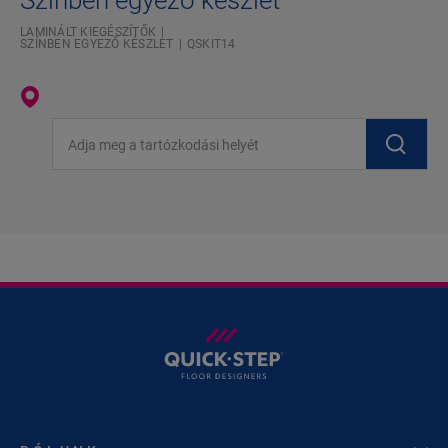
Színben egyező készlet
LAMINÁLT KIEGÉSZÍTŐK
SZÍNBEN EGYEZŐ KÉSZLET
QSKIT14
Adja meg a tartózkodási helyét