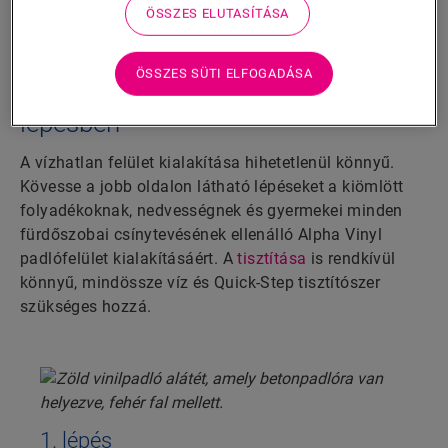
ÖSSZES ELUTASÍTÁSA
ÖSSZES SÜTI ELFOGADÁSA
Vízhatlan felület 5 egyszerű
lépésben
A vízhatlan felület kialakítása hihetetlenül könnyű.
Kövesse a jobb oldalon látható lépéseket a kiömlött
folyadékoknak, nedvességnek és gyermekei minden
fürdőszobai csínytevésének ellenálló Alpha Vinyl
padlófelület kialakításáért. A
tisztítása
is rendkívül
könnyű, mindössze víz és Quick-Step tisztítószer
szükséges hozzá.
1. lépés