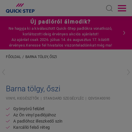
Open sear
Ope
Új padlóról álmodik?
Ne hagyja ki a kiválasztott Quick-Step padlókra vonatkozó,
korlátozott ideig érvényes akciós ajánlatot!
Az ajánlat csak 2026. július 14. és augusztus 17. között
érvényes.Keresse fel hivatalos viszonteladóinkat még ma!
FŐOLDAL
BARNA TÖLGY, ŐSZI
Adja meg a tartózkodási helyét
Barna tölgy, őszi
VINYL KIEGÉSZÍTŐK
STANDARD SZEGÉLYLÉC
QSVSK40090
Gyönyörű felület
Az Ön vinyl padlójához
A padlóhoz illeszkedő szín
Karcálló felső réteg