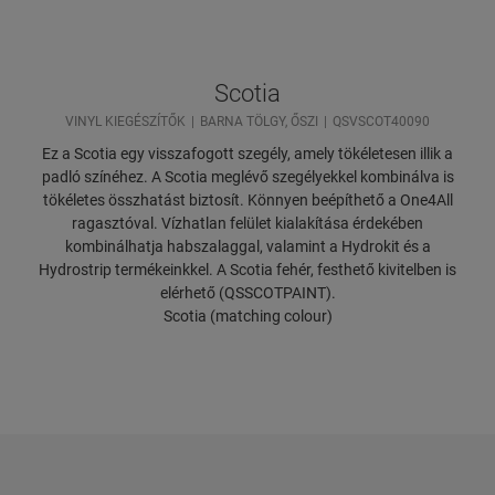
Scotia
VINYL KIEGÉSZÍTŐK
BARNA TÖLGY, ŐSZI
QSVSCOT40090
Ez a Scotia egy visszafogott szegély, amely tökéletesen illik a
padló színéhez. A Scotia meglévő szegélyekkel kombinálva is
tökéletes összhatást biztosít. Könnyen beépíthető a One4All
ragasztóval. Vízhatlan felület kialakítása érdekében
kombinálhatja habszalaggal, valamint a Hydrokit és a
Hydrostrip termékeinkkel. A Scotia fehér, festhető kivitelben is
elérhető (QSSCOTPAINT).
Scotia (matching colour)