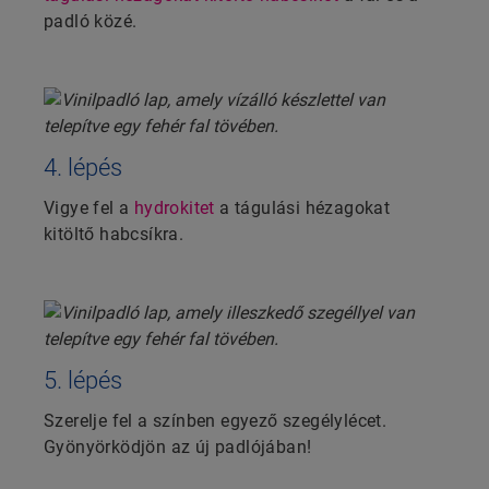
padló közé.
4. lépés
Vigye fel a
hydrokitet
a tágulási hézagokat
kitöltő habcsíkra.
5. lépés
Szerelje fel a színben egyező szegélylécet.
Gyönyörködjön az új padlójában!