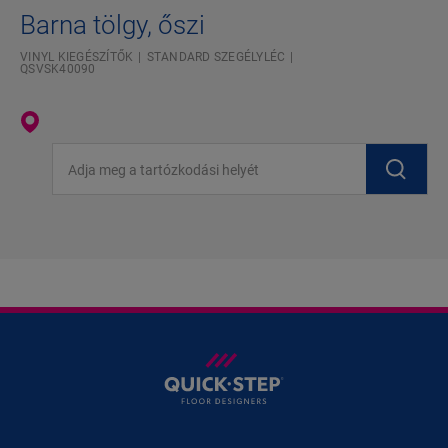
Barna tölgy, őszi
VINYL KIEGÉSZÍTŐK
STANDARD SZEGÉLYLÉC
QSVSK40090
Adja meg a tartózkodási helyét