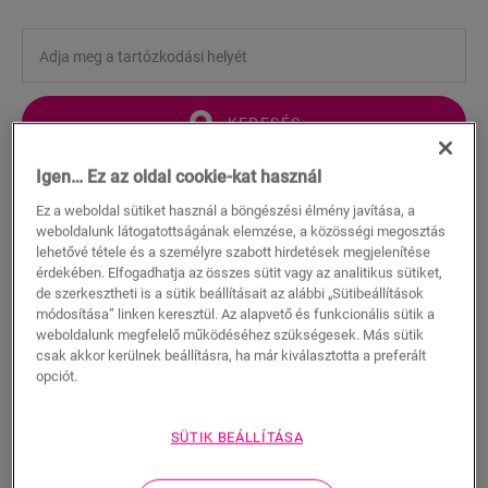
KERESÉS
Igen… Ez az oldal cookie-kat használ
Termékjellemzők
Ez a weboldal sütiket használ a böngészési élmény javítása, a
Ez az egyenes szegélyléc tökéletesen illik a padló színéhez. A
weboldalunk látogatottságának elemzése, a közösségi megosztás
lehetővé tétele és a személyre szabott hirdetések megjelenítése
szegélyléc könnyen beépíthető a One4All ragasztóval.
érdekében. Elfogadhatja az összes sütit vagy az analitikus sütiket,
Vízhatlan felület kialakítása érdekében javasoljuk, hogy
de szerkesztheti is a sütik beállításait az alábbi „Sütibeállítások
kombinálja habszalaggal, valamint a Hydrokit és a Hydrostrip
módosítása” linken keresztül. Az alapvető és funkcionális sütik a
termékeinkkel. A szegély fehér, festhető kivitelben is elérhető
weboldalunk megfelelő működéséhez szükségesek. Más sütik
(QSSKPAINT).
csak akkor kerülnek beállításra, ha már kiválasztotta a preferált
opciót.
Méretek
SÜTIK BEÁLLÍTÁSA
Letöltések