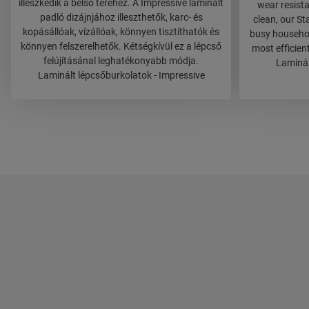
illeszkedik a belső teréhez. A Impressive laminált
wear resista
padló dizájnjához illeszthetők, karc- és
clean, our St
kopásállóak, vízállóak, könnyen tisztíthatók és
busy household
könnyen felszerelhetők. Kétségkívül ez a lépcső
most efficien
felújításánal leghatékonyabb módja.
Laminál
Laminált lépcsőburkolatok - Impressive