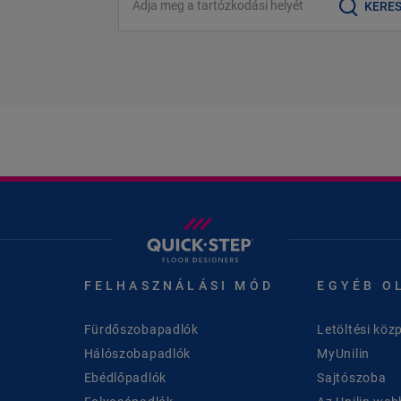
KERE
FELHASZNÁLÁSI MÓD
EGYÉB O
Fürdőszobapadlók
Letöltési köz
Hálószobapadlók
MyUnilin
Ebédlőpadlók
Sajtószoba