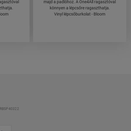
agasztóval
majd a padlóhoz. A One4All ragasztóval
thatja.
könnyen a lépcsőre ragaszthatja.
Bloom
Vinyl lépcsőburkolat - Bloom
RBSP40322