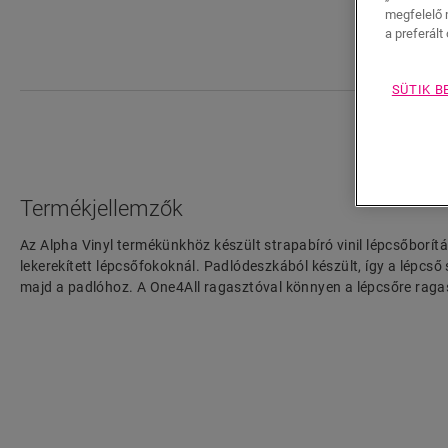
megfelelő 
a preferált 
SÜTIK B
Termékjellemzők
Az Alpha Vinyl termékünkhöz készült strapabíró vinil lépcsőborítás 
lekerekített lépcsőfokoknál. Padlódeszkából készült, így a lépcső
majd a padlóhoz. A One4All ragasztóval könnyen a lépcsőre raga