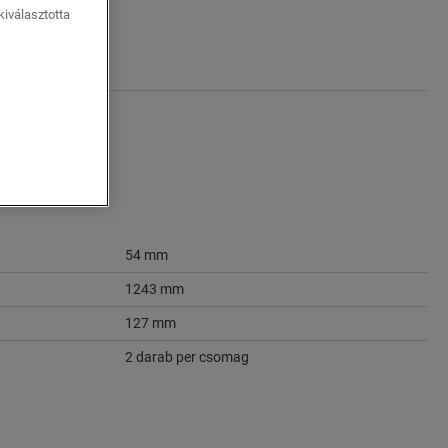
iválasztotta
54 mm
1243 mm
127 mm
2 darab per csomag