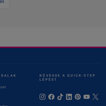
SÉS
LDALAK
KÖVESSE A QUICK-STEP
LÉPÉST
pont