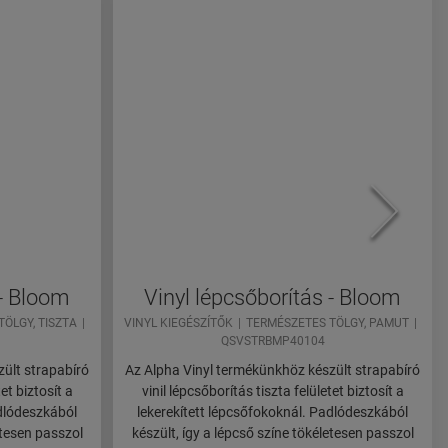
 - Bloom
Vinyl lépcsőborítás - Bloom
ÖLGY, TISZTA
VINYL KIEGÉSZÍTŐK
TERMÉSZETES TÖLGY, PAMUT
QSVSTRBMP40104
ült strapabíró
Az Alpha Vinyl termékünkhöz készült strapabíró
tet biztosít a
vinil lépcsőborítás tiszta felületet biztosít a
adlódeszkából
lekerekített lépcsőfokoknál. Padlódeszkából
etesen passzol
készült, így a lépcső színe tökéletesen passzol