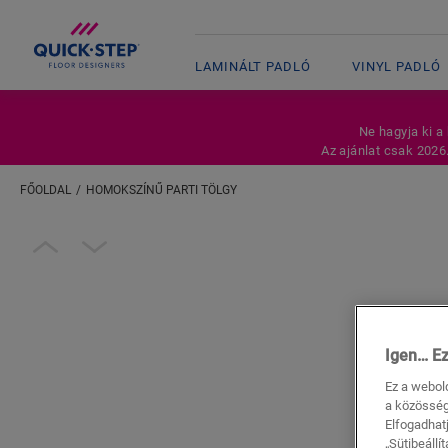
LAMINÁLT PADLÓ
VINYL PADLÓ
Ne hagyja ki a
Az ajánlat csak 2026
FŐOLDAL
HOMOKSZÍNŰ PARTI TÖLGY
Adja meg a tartózkodási helyét
Open image in lightbox
Igen… Ez
Ez a webol
a közösség
Elfogadhatj
„Sütibeállí