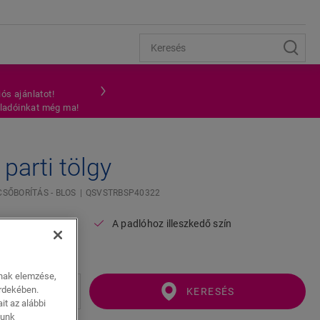
ós ajánlatot!
teladóinkat még ma!
arti tölgy
CSŐBORÍTÁS - BLOS
QSVSTRBSP40322
A padlóhoz illeszkedő szín
ának elemzése,
érdekében.
KERESÉS
it az alábbi
lunk