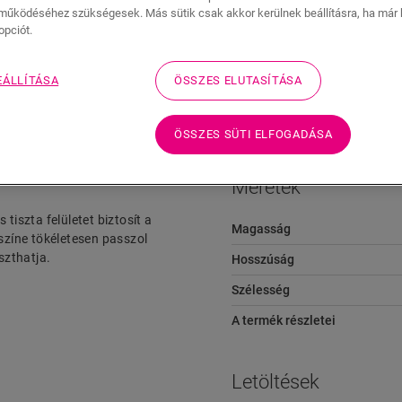
működéséhez szükségesek. Más sütik csak akkor kerülnek beállításra, ha már k
opciót.
Letöltések
EÁLLÍTÁSA
ÖSSZES ELUTASÍTÁSA
Gyors ugrás
ÖSSZES SÜTI ELFOGADÁSA
Méretek
tiszta felületet biztosít a
Magasság
 színe tökéletesen passzol
szthatja.
Hosszúság
Szélesség
A termék részletei
Letöltések