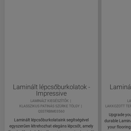
Laminált lépcsőburkolatok -
Laminál
Impressive
LAMINÁLT KIEGÉSZÍTŐK
LA
KLASSZIKUS PATINÁS SZÜRKE TÖLGY
LAKKOZOTT TE
QSSTRBIM03560
Upgrade your
Laminált lépcsőburkolataink segítségével
durable Lamina
egyszerűen létrehozhat elegáns lépcsőt, amely
your flooring