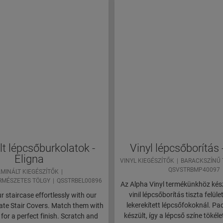
t lépcsőburkolatok -
Vinyl lépcsőborítás
Eligna
VINYL KIEGÉSZÍTŐK
BARACKSZÍNŰ T
QSVSTRBMP40097
MINÁLT KIEGÉSZÍTŐK
RMÉSZETES TÖLGY
QSSTRBEL00896
Az Alpha Vinyl termékünkhöz kész
vinil lépcsőborítás tiszta felüle
 staircase effortlessly with our
lekerekített lépcsőfokoknál. P
te Stair Covers. Match them with
készült, így a lépcső színe tökél
 for a perfect finish. Scratch and