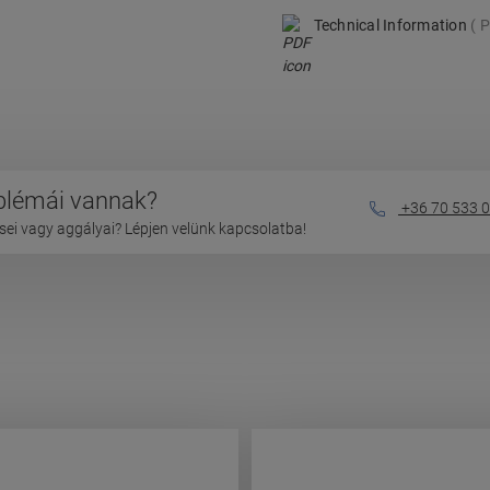
Technical Information
P
oblémái vannak?
+36 70 533 0
ei vagy aggályai? Lépjen velünk kapcsolatba!