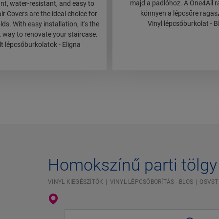
majd a padlóhoz. A One4All r
nt, water-resistant, and easy to
könnyen a lépcsőre ragasz
air Covers are the ideal choice for
Vinyl lépcsőburkolat - 
s. With easy installation, it's the
t way to renovate your staircase.
t lépcsőburkolatok - Eligna
Homokszínű parti tölgy
VINYL KIEGÉSZÍTŐK
VINYL LÉPCSŐBORÍTÁS - BLOS
QSVST
Adja meg a tartózkodási helyét