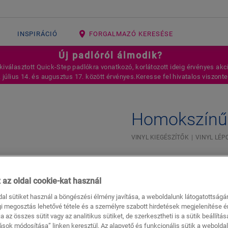
INSPIRÁCIÓ
FORGALMAZÓ KERESÉSE
Új padlóról álmodik?
 kiválasztott Quick-Step padlókra vonatkozó, korlátozott ideig érvényes akci
. július 14. és augusztus 17. között érvényes.Keresse fel hivatalos viszon
Homokszínű p
VINYL KIEGÉSZÍTŐK
VINYL LÉP
Gyönyörű felület
Az Ön vinyl padlójához
 az oldal cookie-kat használ
dal sütiket használ a böngészési élmény javítása, a weboldalunk látogatottság
i megosztás lehetővé tétele és a személyre szabott hirdetések megjelenítése 
a az összes sütit vagy az analitikus sütiket, de szerkesztheti is a sütik beállítása
tások módosítása” linken keresztül. Az alapvető és funkcionális sütik a webolda