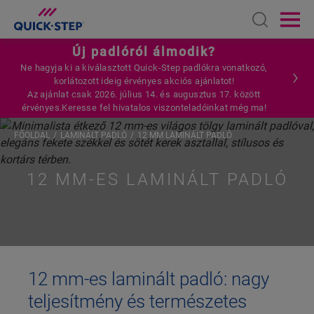
Open sear
Ope
Új padlóról álmodik?
Ne hagyja ki a kiválasztott Quick-Step padlókra vonatkozó,
korlátozott ideig érvényes akciós ajánlatot!
Az ajánlat csak 2026. július 14. és augusztus 17. között
érvényes.Keresse fel hivatalos viszonteladóinkat még ma!
FŐOLDAL
LAMINÁLT PADLÓ
12 MM LAMINÁLT PADLÓ
12 MM-ES LAMINÁLT PADLÓ
12 mm-es laminált padló: nagy
teljesítmény és természetes