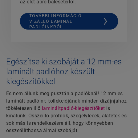
az élet apró baleseteitől.
TOVÁBBI INFORMÁCIÓ
VÍZÁLLÓ LAMINÁLT
PADLÓINKRÓL
Egészítse ki szobáját a 12 mm-es
laminált padlóhoz készült
kiegészítőkkel
És nem állunk meg pusztán a padlóknál! 12 mm-es
laminált padlóink kollekciójának minden dizájnjához
tökéletesen illő
lamináltpadló-kiegészítőket
is
kínálunk. Összeillő profilok, szegélylécek, alátétek és
sok más is rendelkezésre áll, hogy könnyebben
összeállíthassa álmai szobáját.