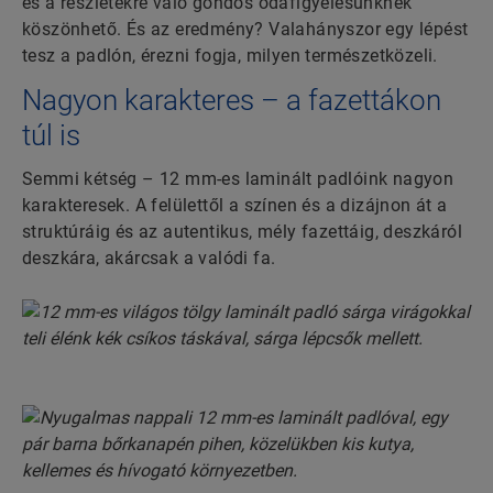
és a részletekre való gondos odafigyelésünknek
köszönhető. És az eredmény? Valahányszor egy lépést
tesz a padlón, érezni fogja, milyen természetközeli.
Nagyon karakteres – a fazettákon
túl is
Semmi kétség – 12 mm-es laminált padlóink nagyon
karakteresek. A felülettől a színen és a dizájnon át a
struktúráig és az autentikus, mély fazettáig, deszkáról
deszkára, akárcsak a valódi fa.