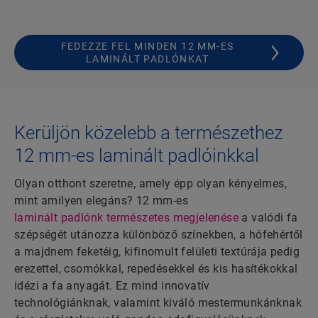
FEDEZZE FEL MINDEN 12 MM-ES
LAMINÁLT PADLÓNKAT
Kerüljön közelebb a természethez
12 mm-es laminált padlóinkkal
Olyan otthont szeretne, amely épp olyan kényelmes,
mint amilyen elegáns? 12 mm-es
laminált padlónk természetes megjelenése
a valódi fa
szépségét utánozza különböző színekben, a hófehértől
a majdnem feketéig, kifinomult felületi textúrája pedig
erezettel, csomókkal, repedésekkel és kis hasítékokkal
idézi a fa anyagát. Ez mind innovatív
technológiánknak, valamint kiváló mestermunkánknak