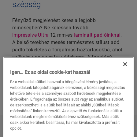
szépség
Fényűző megjelenést keres a legjobb
minőségben? Ne keressen tovább
Impressive Ultra
12 mm-es
laminált padlóinknál
.
A belső terekhez mesés természetes stílust adó
padló tökéletes a forgalmas háztartásokba, ahol
szükség van az extra védelemre. A fahatású
fazettákkal és ultrarealisztikus texturált
felületekkel készülő deszkák szépsége mellé
Igen… Ez az oldal cookie-kat használ
hosszan tartó teljesítmény párosul.
Ez a weboldal sütiket használ a böngészési élmény javítása, a
weboldalunk látogatottságának elemzése, a közösségi megosztás
lehetővé tétele és a személyre szabott hirdetések megjelenítése
FEDEZZE FEL MINDEN 12 MM-ES
érdekében. Elfogadhatja az összes sütit vagy az analitikus sütiket,
LAMINÁLT PADLÓNKAT
de szerkesztheti is a sütik beállításait az alábbi „Sütibeállítások
módosítása” linken keresztül. Az alapvető és funkcionális sütik a
weboldalunk megfelelő működéséhez szükségesek. Más sütik
csak akkor kerülnek beállításra, ha már kiválasztotta a preferált
Fedezze fel minden 12 mm-es
opciót.