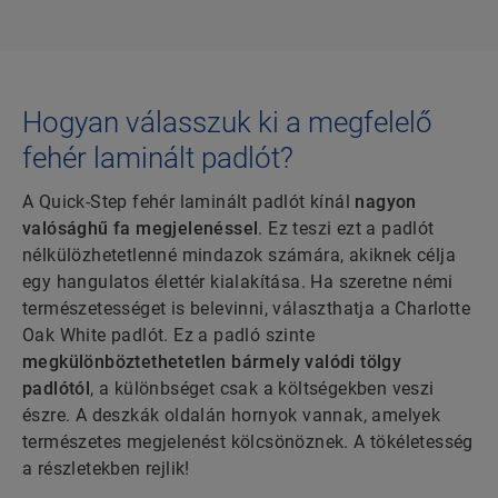
Hogyan válasszuk ki a megfelelő
fehér laminált padlót?
A Quick-Step fehér laminált padlót kínál
nagyon
valósághű fa megjelenéssel
. Ez teszi ezt a padlót
nélkülözhetetlenné mindazok számára, akiknek célja
egy hangulatos élettér kialakítása. Ha szeretne némi
természetességet is belevinni, választhatja a Charlotte
Oak White padlót. Ez a padló szinte
megkülönböztethetetlen bármely valódi tölgy
padlótól
, a különbséget csak a költségekben veszi
észre. A deszkák oldalán hornyok vannak, amelyek
természetes megjelenést kölcsönöznek. A tökéletesség
a részletekben rejlik!