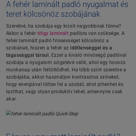
A fehér laminált padló nyugalmat és
teret kölcsönöz szobájának
Szeretné, ha szobája egy kicsit nagyobbnak tűnne?
Akkor a fehér
tölgy laminált
padlóra van szüksége. A
fehér laminált padló frissességet kölcsönöz a
szobának, hiszen a fehér az
időtlenséggel és a
tágassággal társul
. Ezzel a kiváló minőségű padlóval
szobája a nyugalom szigetévé válik, ahol egy hosszú
munkanap után feltöltődhet. Ha több színt szeretne a
szobájába, akkor használjon kontrasztos színeket,
hogy energiával töltse fel a szobát, ahol pihenhet és
lazíthat, vagy olyan produktív lehet, amennyire csak
akar.