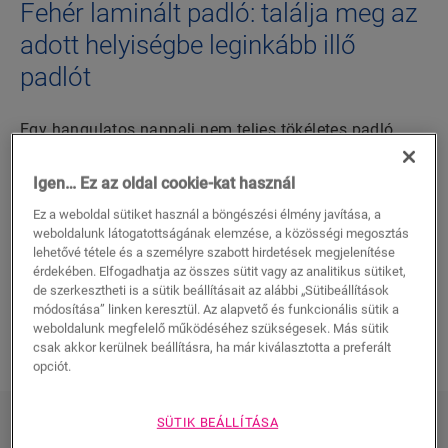
Fehér laminált padló: találja meg az
adott helyiségbe leginkább illő
padlót
Egy hangulatos nappali nem teljes tökéletes padló
nélkül. Nem mindig könnyű megtalálni az Ön
igényeinek és otthonának leginkább megfelelő padlót.
Igen… Ez az oldal cookie-kat használ
Ha egy jó padlót keres, amely extra színt visz a
Ez a weboldal sütiket használ a böngészési élmény javítása, a
nappalijába, akkor a fehér laminált padlónk az, amire
weboldalunk látogatottságának elemzése, a közösségi megosztás
szüksége van. Tekintse meg az egyes típusokat, és
lehetővé tétele és a személyre szabott hirdetések megjelenítése
válassza ki azt, amelyik a legjobban tetszik Önnek.
érdekében. Elfogadhatja az összes sütit vagy az analitikus sütiket,
de szerkesztheti is a sütik beállításait az alábbi „Sütibeállítások
módosítása” linken keresztül. Az alapvető és funkcionális sütik a
FEDEZZE FEL FEHÉR LAMINÁLT
weboldalunk megfelelő működéséhez szükségesek. Más sütik
PADLÓINKAT
csak akkor kerülnek beállításra, ha már kiválasztotta a preferált
opciót.
SÜTIK BEÁLLÍTÁSA
Fedezze fel fehér laminált