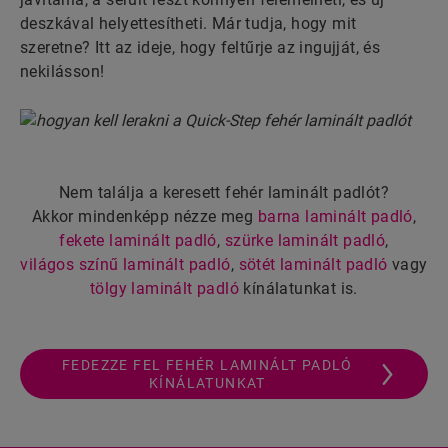
deszkával helyettesítheti. Már tudja, hogy mit
szeretne? Itt az ideje, hogy feltűrje az ingujját, és
nekilásson!
Nem találja a keresett fehér laminált padlót?
Akkor mindenképp nézze meg
barna laminált padló
,
fekete laminált padló
,
szürke laminált padló
,
világos színű laminált padló
,
sötét laminált padló
vagy
tölgy laminált padló
kínálatunkat is.
FEDEZZE FEL FEHÉR LAMINÁLT PADLÓ
KÍNÁLATUNKAT