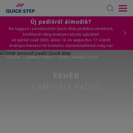
Open sear
Ope
Új padlóról álmodik?
Ne hagyja ki a kiválasztott Quick-Step padlókra vonatkozó,
korlátozott ideig érvényes akciós ajánlatot!
Az ajánlat csak 2026. július 14. és augusztus 17. között
érvényes.Keresse fel hivatalos viszonteladóinkat még ma!
FŐOLDAL
LAMINÁLT PADLÓ
FEHÉR LAMINÁLT PADLÓ
FEHÉR
LAMINÁLT PADLÓ