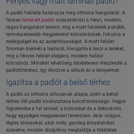
Fényes vagy matt laminált padló?
A padló felülete határozza meg otthona hangulatát. A
fényes
laminált padló
visszatükrözi a fényt, modern,
tágas hangulatot teremt, míg a matt felületek puhább,
természetesebb megjelenést kölcsönöznek, fokozva a
melegséget és az autentikusságot. A matt felület
finoman kiemeli a textúrát, hívogatóvá teszi a tereket,
míg a fényes felület elegáns, modern hatást
kölcsönöz. Mindkét lehetőség tökéletesen illeszkedik a
padlófűtéshez, így ötvözve a stílust és a kényelmet.
Igazítsa a padlót a belső térhez
A padló az otthona stílusának alapja, ezért a belső
térhez illő padló kiválasztása kulcsfontosságú. Vegye
figyelembe a fal színeit, a bútorokat és a dekorációt,
hogy egységes megjelenést teremtsen. Akár világos,
légies tónusokat, akár mély, gazdag árnyalatokat
szeretne, minden dizájnhoz megtalálja a tökéletes