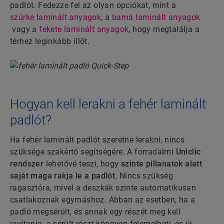
padlót. Fedezze fel az olyan opciókat, mint a
szürke laminált anyagok
, a
barna laminált anyagok
vagy a
fekete laminált anyagok
, hogy megtalálja a
térhez leginkább illőt.
Hogyan kell lerakni a fehér laminált
padlót?
Ha fehér laminált padlót szeretne lerakni, nincs
szüksége szakértő segítségére. A forradalmi
Uniclic
rendszer
lehetővé teszi, hogy
szinte pillanatok alatt
saját maga rakja le a padlót
. Nincs szükség
ragasztóra, mivel a deszkák szinte automatikusan
csatlakoznak egymáshoz. Abban az esetben, ha a
padló megsérült, és annak egy részét meg kell
javítania, a sérült részt könnyen felemelheti, és új