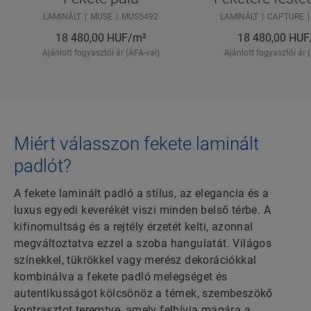
LAMINÁLT
MUSE
MUS5492
LAMINÁLT
CAPTURE
18 480,00
HUF/m²
18 480,00
HUF
Ajánlott fogyasztói ár (ÁFA-val)
Ajánlott fogyasztói ár 
Miért válasszon fekete laminált
padlót?
A fekete laminált padló a stílus, az elegancia és a
luxus egyedi keverékét viszi minden belső térbe. A
kifinomultság és a rejtély érzetét kelti, azonnal
megváltoztatva ezzel a szoba hangulatát. Világos
színekkel, tükrökkel vagy merész dekorációkkal
kombinálva a fekete padló melegséget és
autentikusságot kölcsönöz a térnek, szembeszökő
kontrasztot teremtve, amely felhívja magára a