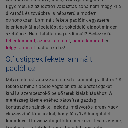
figyelmet. Ez az időtlen választás soha nem megy ki a
divatból, és továbbra is népszerű a modern
otthonokban. Laminált fekete padlóink egyszerre
jelentenek állásfoglalást és sokoldalú alapot minden
szobához. Nem találta meg a stílusát? Fedezze fel
fehér laminált
,
szürke laminált
,
barna laminált
és
tölgy laminált
padlóinkat is!
Stílustippek fekete laminált
padlóhoz
Milyen stílust válasszon a fekete laminált padlóhoz? A
fekete laminált padló végtelen stíluslehetőségeket
kínál a szembeszökő belső terek kialakításához. A
merészség kiemeléséhez párosítsa gazdag,
kontrasztos színekkel, például mélyvörös, arany vagy
ékszerszínű tónusokkal, hogy fényűző hangulatot
teremtsen. Ha visszafogottabb megközelítést szeretne,
kombinálja a fekete laminált padlót lágy natúr