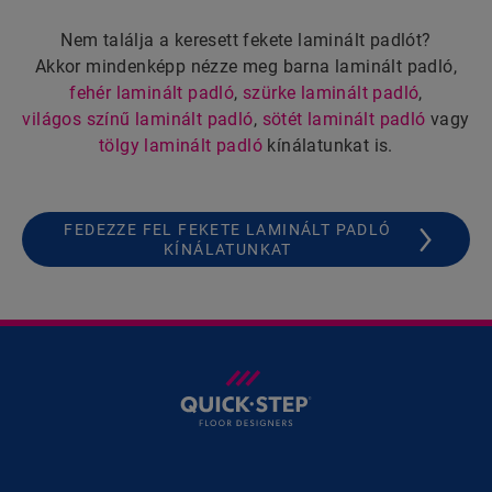
Nem találja a keresett fekete laminált padlót?
Akkor mindenképp nézze meg barna laminált padló,
fehér laminált padló
,
szürke laminált padló
,
világos színű laminált padló
,
sötét laminált padló
vagy
tölgy laminált padló
kínálatunkat is.
FEDEZZE FEL FEKETE LAMINÁLT PADLÓ
KÍNÁLATUNKAT