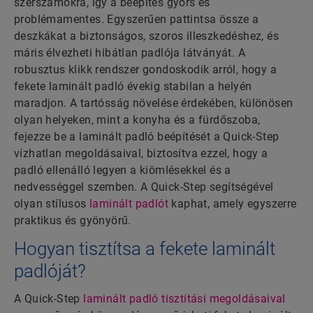
szerszámokra, így a beépítés gyors és
problémamentes. Egyszerűen pattintsa össze a
deszkákat a biztonságos, szoros illeszkedéshez, és
máris élvezheti hibátlan padlója látványát. A
robusztus klikk rendszer gondoskodik arról, hogy a
fekete laminált padló évekig stabilan a helyén
maradjon. A tartósság növelése érdekében, különösen
olyan helyeken, mint a konyha és a fürdőszoba,
fejezze be a laminált padló beépítését a Quick-Step
vízhatlan megoldásaival, biztosítva ezzel, hogy a
padló ellenálló legyen a kiömlésekkel és a
nedvességgel szemben. A Quick-Step segítségével
olyan stílusos
laminált padlót
kaphat, amely egyszerre
praktikus és gyönyörű.
Hogyan tisztítsa a fekete laminált
padlóját?
A Quick-Step
laminált padló tisztítási megoldásaival