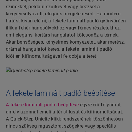
színekkel, például szürkével vagy bézzsel a
kiegyensúlyozott, elegáns megjelenésért. Ha modern
hatást kíván elérni, a fekete laminált padló gyönyörűen
illik a fehér hangsúlyokhoz vagy fémes részletekhez,
ami elegáns, kortárs hangulatot kölcsönöz a térnek.
Akár bensőséges, kényelmes környezetet, akár merész,
drámai hangulatot keres, a fekete laminált padló
időtlen kifinomultságával feldobja a teret.
A fekete laminált padló beépítése
A fekete laminált padló beépítése
egyszerű folyamat,
amely azonnal emeli a tér stílusát és kifinomultságát.
A Quick-Step Uniclic klikk rendszerének köszönhetően
nincs szükség ragasztóra, szögekre vagy speciális