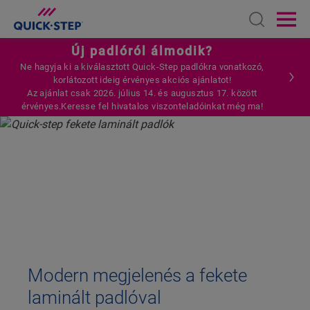
Open sear
Ope
Új padlóról álmodik?
Ne hagyja ki a kiválasztott Quick-Step padlókra vonatkozó,
korlátozott ideig érvényes akciós ajánlatot!
Az ajánlat csak 2026. július 14. és augusztus 17. között
érvényes.Keresse fel hivatalos viszonteladóinkat még ma!
FŐOLDAL
LAMINÁLT PADLÓ
FEKETE LAMINÁLT PADLÓ
FEKETE
LAMINÁLT PADLÓ
Modern megjelenés a fekete
laminált padlóval