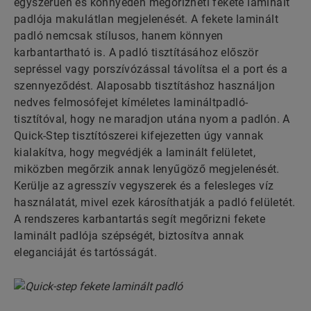
egyszerűen és könnyedén megőrizheti fekete laminált
padlója makulátlan megjelenését. A fekete laminált
padló nemcsak stílusos, hanem könnyen
karbantartható is. A padló tisztításához először
sepréssel vagy porszívózással távolítsa el a port és a
szennyeződést. Alaposabb tisztításhoz használjon
nedves felmosófejet kíméletes lamináltpadló-
tisztítóval, hogy ne maradjon utána nyom a padlón. A
Quick-Step tisztítószerei kifejezetten úgy vannak
kialakítva, hogy megvédjék a laminált felületet,
miközben megőrzik annak lenyűgöző megjelenését.
Kerülje az agresszív vegyszerek és a felesleges víz
használatát, mivel ezek károsíthatják a padló felületét.
A rendszeres karbantartás segít megőrizni fekete
laminált padlója szépségét, biztosítva annak
eleganciáját és tartósságát.