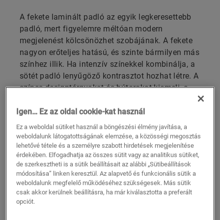
A fekete laminált padló az egyik legkeresettebb
padló, mert figyelemre méltóan modern
megjelenést kölcsönözhet szobájának. A fekete
nagyon erőteljes hatású, és szinte bármilyen más
színhez illik. Ha intenzív színekkel kombinálja, a
sötét padló lenyűgöző kontrasztot hozhat létre. A
színes designtárgyakat és bútorokat kiemeli, a
fémes színek pedig segítenek egy elegáns és
stílusos belső tér kialakításában, amely
Igen… Ez az oldal cookie-kat használ
előkelőséget és ízlést sugároz. A fekete és a
Ez a weboldal sütiket használ a böngészési élmény javítása, a
fehér a tökéletes klasszikus kombináció. E két
weboldalunk látogatottságának elemzése, a közösségi megosztás
lehetővé tétele és a személyre szabott hirdetések megjelenítése
ellentétpár kontrasztja azonnal érdekessé teszi
érdekében. Elfogadhatja az összes sütit vagy az analitikus sütiket,
az olyan tereket, mint például az előszobák vagy
de szerkesztheti is a sütik beállításait az alábbi „Sütibeállítások
a fürdőszobák. Esetleg a konyhában is
módosítása” linken keresztül. Az alapvető és funkcionális sütik a
kipróbálná?
weboldalunk megfelelő működéséhez szükségesek. Más sütik
csak akkor kerülnek beállításra, ha már kiválasztotta a preferált
opciót.
FEDEZZE FEL FEKETE LAMINÁLT
PADLÓINKAT