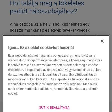
Hol találja meg a tökéletes
padlót hálószobájához?
A hálószoba az a hely, ahol kipihenheti egy
hosszú munkanap és egyéb tevékenységek
fáradalmait. A hálószoba ezért otthonunk egyik
alapvető helyisége. A jó padló elengedhetetlen a
Igen… Ez az oldal cookie-kat használ
kényelmes hálószobához. A padló meghatározó
a szoba összképe szempontjából, hiszen
Ez a weboldal sütiket használ a böngészési élmény javítása, a
otthonosabbá varázsolja. A Quick-Step
weboldalunk látogatottságának elemzése, a közösségi megosztás
lehetővé tétele és a személyre szabott hirdetések megjelenítése
laminált padlók
az Ön által keresett
érdekében. Elfogadhatja az összes sütit vagy az analitikus sütiket,
megjelenésben és minőségben érkeznek.
de szerkesztheti is a sütik beállításait az alábbi „Sütibeállítások
módosítása” linken keresztül. Az alapvető és funkcionális sütik a
weboldalunk megfelelő működéséhez szükségesek. Más sütik
FEDEZZE FEL AZ ÖSSZES LAMINÁLT
csak akkor kerülnek beállításra, ha már kiválasztotta a preferált
PADLÓNKAT HÁLÓSZOBÁBA
opciót.
SÜTIK BEÁLLÍTÁSA
TEKINTSE MEG AZ ÖSSZES