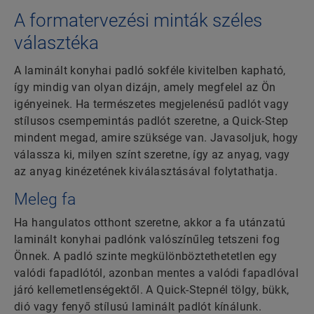
A formatervezési minták széles
választéka
A laminált konyhai padló sokféle kivitelben kapható,
így mindig van olyan dizájn, amely megfelel az Ön
igényeinek. Ha természetes megjelenésű padlót vagy
stílusos csempemintás padlót szeretne, a Quick-Step
mindent megad, amire szüksége van. Javasoljuk, hogy
válassza ki, milyen színt szeretne, így az anyag, vagy
az anyag kinézetének kiválasztásával folytathatja.
Meleg fa
Ha hangulatos otthont szeretne, akkor a fa utánzatú
laminált konyhai padlónk valószínűleg tetszeni fog
Önnek. A padló szinte megkülönböztethetetlen egy
valódi fapadlótól, azonban mentes a valódi fapadlóval
járó kellemetlenségektől. A Quick-Stepnél tölgy, bükk,
dió vagy fenyő stílusú laminált padlót kínálunk.