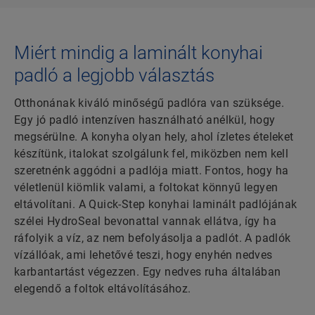
Miért mindig a laminált konyhai
padló a legjobb választás
Otthonának kiváló minőségű padlóra van szüksége.
Egy jó padló intenzíven használható anélkül, hogy
megsérülne. A konyha olyan hely, ahol ízletes ételeket
készítünk, italokat szolgálunk fel, miközben nem kell
szeretnénk aggódni a padlója miatt. Fontos, hogy ha
véletlenül kiömlik valami, a foltokat könnyű legyen
eltávolítani. A Quick-Step konyhai laminált padlójának
szélei HydroSeal bevonattal vannak ellátva, így ha
ráfolyik a víz, az nem befolyásolja a padlót. A padlók
vízállóak, ami lehetővé teszi, hogy enyhén nedves
karbantartást végezzen. Egy nedves ruha általában
elegendő a foltok eltávolításához.