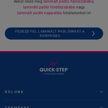
Akkor nézd meg
laminált padló hálószobába
,
laminált padló fürdőszobába
vagy
laminált padló nappaliba
kínálatunkat is!
FEDEZD FEL LAMINÁLT PADLÓINKAT A
KONYHÁBA
RÓLUNK
TERMÉKEK