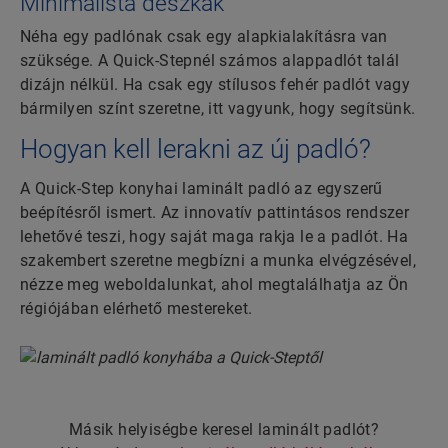
Minimalista deszkák
Néha egy padlónak csak egy alapkialakításra van
szüksége. A Quick-Stepnél számos alappadlót talál
dizájn nélkül. Ha csak egy stílusos fehér padlót vagy
bármilyen színt szeretne, itt vagyunk, hogy segítsünk.
Hogyan kell lerakni az új padló?
A Quick-Step konyhai laminált padló az egyszerű
beépítésről ismert. Az innovatív pattintásos rendszer
lehetővé teszi, hogy saját maga rakja le a padlót. Ha
szakembert szeretne megbízni a munka elvégzésével,
nézze meg weboldalunkat, ahol megtalálhatja az Ön
régiójában elérhető mestereket.
Másik helyiségbe keresel laminált padlót?