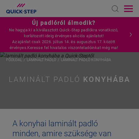
Open sear
Ope
Új padlóról álmodik?
Ne hagyja ki a kiválasztott Quick-Step padlókra vonatkozó,
korlátozott ideig érvényes akciós ajánlatot!
Az ajánlat csak 2026. július 14. és augusztus 17. között
érvényes.Keresse fel hivatalos viszonteladóinkat még ma!
FŐOLDAL
LAMINÁLT PADLÓ
LAMINÁLT PADLÓ KONYHÁBA
LAMINÁLT PADLÓ
KONYHÁBA
A konyhai laminált padló
minden, amire szüksége van