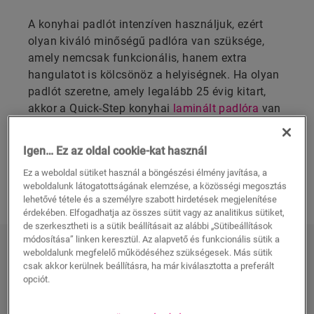
A konyhai padlót intenzíven használjuk, ezért
olyan kiváló minőségű padlóra van szüksége,
amely nemcsak funkcionális, hanem extra
hangulatot is kölcsönöz a helyiségnek. Ha olyan
padlót szeretne, amely legalább 25 évig kitart,
akkor a Quick-Step konyhai
laminált padlóra
van
szüksége. Padlóink vízállóak, tartósak és nagyon
könnyen lerakhatók.
Igen… Ez az oldal cookie-kat használ
Ez a weboldal sütiket használ a böngészési élmény javítása, a
FEDEZZE FEL LAMINÁLT PADLÓINKAT
weboldalunk látogatottságának elemzése, a közösségi megosztás
KONYHÁBA
lehetővé tétele és a személyre szabott hirdetések megjelenítése
érdekében. Elfogadhatja az összes sütit vagy az analitikus sütiket,
de szerkesztheti is a sütik beállításait az alábbi „Sütibeállítások
módosítása” linken keresztül. Az alapvető és funkcionális sütik a
FEDEZZE FEL LAMINÁLT
weboldalunk megfelelő működéséhez szükségesek. Más sütik
PADLÓINKAT KONYHÁBA
csak akkor kerülnek beállításra, ha már kiválasztotta a preferált
opciót.