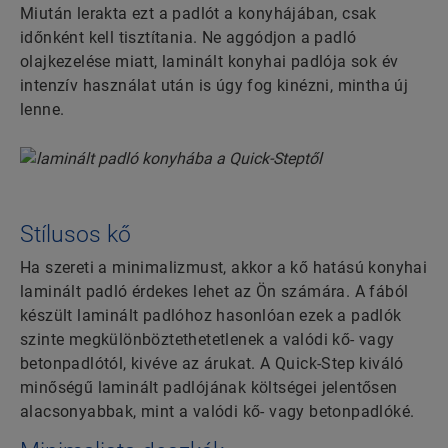
Miután lerakta ezt a padlót a konyhájában, csak
időnként kell tisztítania. Ne aggódjon a padló
olajkezelése miatt, laminált konyhai padlója sok év
intenzív használat után is úgy fog kinézni, mintha új
lenne.
Stílusos kő
Ha szereti a minimalizmust, akkor a kő hatású konyhai
laminált padló érdekes lehet az Ön számára. A fából
készült laminált padlóhoz hasonlóan ezek a padlók
szinte megkülönböztethetetlenek a valódi kő- vagy
betonpadlótól, kivéve az árukat. A Quick-Step kiváló
minőségű laminált padlójának költségei jelentősen
alacsonyabbak, mint a valódi kő- vagy betonpadlóké.